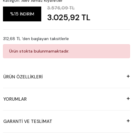
Kategori:
Alev Almaz Kıyafetler
3.576,09 TL
%15
İNDİRİM
3.025,92 TL
312,68 TL 'den başlayan taksitlerle
Ürün stokta bulunmamaktadır.
ÜRÜN ÖZELLİKLERİ
YORUMLAR
GARANTİ VE TESLİMAT