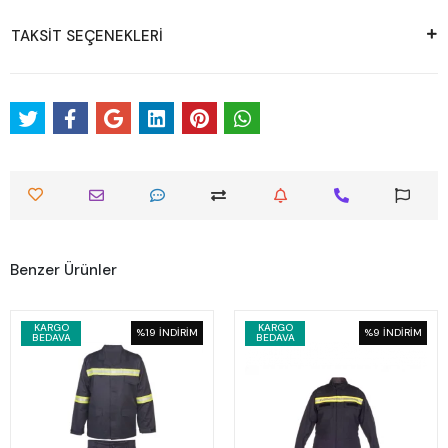
TAKSİT SEÇENEKLERİ
Benzer Ürünler
KARGO
KARGO
%19
İNDİRİM
%9
İNDİRİM
BEDAVA
BEDAVA