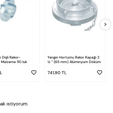
 Dişli Rakor-
Yangın Hortumu Rakor Kapağı 2
Malzeme 110 luk
½ " (65 mm) Alüminyum Döküm
TL
741,90 TL
ak istiyorum.