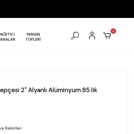
0
DAĞITICI
YANGIN
VANALAR
TÜPLERİ
epçesi 2" Alyanlı Alüminyum 85 lik
e Rekorları