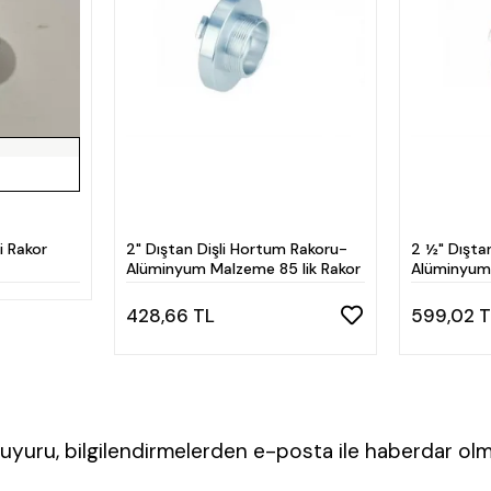
i Rakor
2" Dıştan Dişli Hortum Rakoru-
2 ½" Dıştan
Alüminyum Malzeme 85 lik Rakor
Alüminyum 
428,66 TL
599,02 
yuru, bilgilendirmelerden e-posta ile haberdar olm