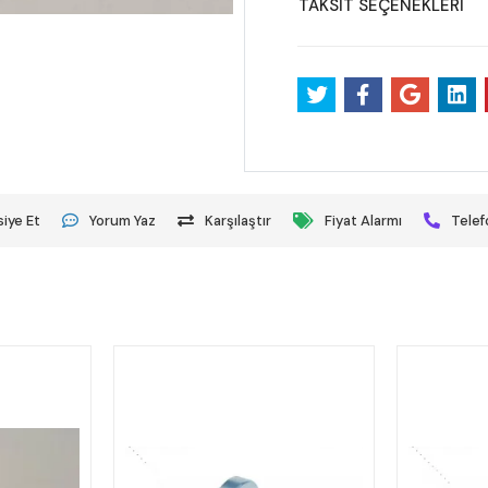
TAKSİT SEÇENEKLERİ
iye Et
Yorum Yaz
Karşılaştır
Fiyat Alarmı
Telef