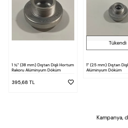
Tükendi
1 ½" (38 mm) Dıştan Dişli Hortum
1" (25 mm) Dıştan Dişl
Rakoru Alüminyum Döküm
Alüminyum Döküm
395,68 TL
Kampanya, du