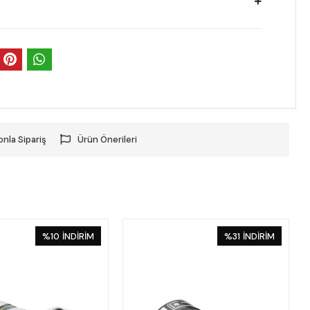
onla Sipariş
Ürün Önerileri
%10
İNDİRİM
%31
İNDİRİM