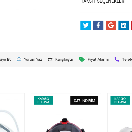
TAKSİT SEÇENEKLERİ
iye Et
Yorum Yaz
Karşılaştır
Fiyat Alarmı
Telef
KARGO
KARGO
%17
İNDİRİM
BEDAVA
BEDAVA