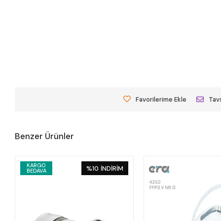
Favorilerime Ekle
Tavs
Benzer Ürünler
KARGO
%10
İNDİRİM
BEDAVA