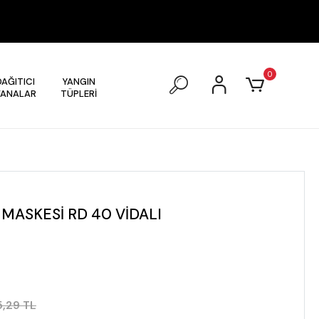
0
DAĞITICI
YANGIN
VANALAR
TÜPLERİ
 MASKESİ RD 40 VİDALI
,29 TL