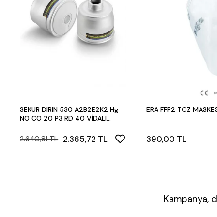
SEKUR DIRIN 530 A2B2E2K2 Hg
ERA FFP2 TOZ MASKES
NO CO 20 P3 RD 40 VİDALI
FİLİTRE 2030 tarihli
2.365,72 TL
390,00 TL
2.640,81 TL
Kampanya, du