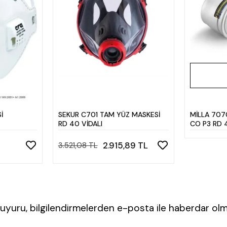
İ
SEKUR C701 TAM YÜZ MASKESİ
MİLLA 707
RD 40 VİDALI
CO P3 RD 4
2.915,89 TL
3.521,08 TL
yuru, bilgilendirmelerden e-posta ile haberdar olm