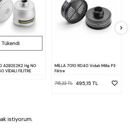
Tükendi
0 A2B2E2K2 Hg NO
MİLLA 7010 RD40 Vidalı Milla P3
0 VİDALI FİLİTRE
Filitre
495,15 TL
715,22 TL
ak istiyorum.